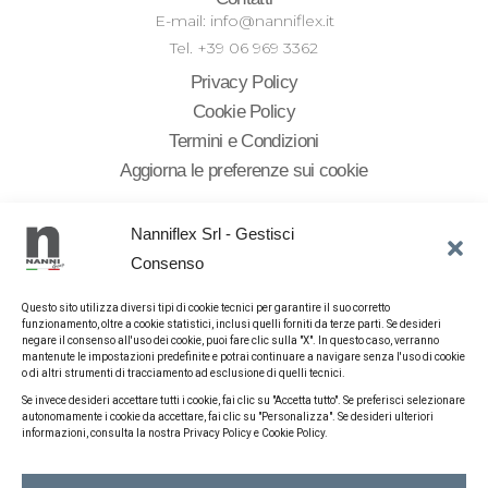
E-mail: info@nanniflex.it
Tel. +39 06 969 3362
Privacy Policy
Cookie Policy
Termini e Condizioni
Aggiorna le preferenze sui cookie
Nanniflex Srl - Gestisci
Consenso
Ai sensi dell’art. 1, comma 125-bis, della Legge 4 agosto 2017, n.
124, in ottemperanza all’obbligo di trasparenza, si segnala che
Questo sito utilizza diversi tipi di cookie tecnici per garantire il suo corretto
sono state ricevute le seguenti sovvenzioni, contributi, incarichi
funzionamento, oltre a cookie statistici, inclusi quelli forniti da terze parti. Se desideri
retribuiti e comunque vantaggi economici di qualunque
negare il consenso all'uso dei cookie, puoi fare clic sulla "X". In questo caso, verranno
genere da pubbliche amministrazioni, oltre a quelle risultanti
mantenute le impostazioni predefinite e potrai continuare a navigare senza l'uso di cookie
o di altri strumenti di tracciamento ad esclusione di quelli tecnici.
dal Registro Nazionale degli Aiuti di Stato, consultabili al
link
.
Se invece desideri accettare tutti i cookie, fai clic su "Accetta tutto". Se preferisci selezionare
Contributo Decreto Rilancio art. 25 del decreto-legge 19
autonomamente i cookie da accettare, fai clic su "Personalizza". Se desideri ulteriori
informazioni, consulta la nostra Privacy Policy e Cookie Policy.
maggio 2020 euro 11.943,00