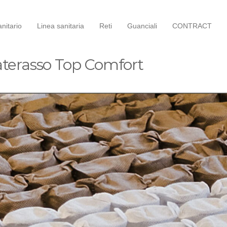
nitario
Linea sanitaria
Reti
Guanciali
CONTRACT
terasso Top Comfort