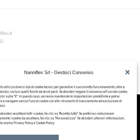
lex.it
62
ni
Nanniflex Srl - Gestisci Consenso
enze sui cookie
to utilizza diversi tipi di cookie tecnici per garantire il suo corretto funzionamento, oltre a
tistici, inclusi quelli forniti da terze parti. Se desideri negare il consenso all'uso dei cookie,
 clic sulla "X". In questo caso, verranno mantenute le impostazioni predefinite e potrai
e a navigare senza l'uso di cookie o di altri strumenti di tracciamento ad esclusione di
e ricevute le seguenti sovvenzioni, contributi, incarichi
nici.
ionale degli Aiuti di Stato, consultabili al
link
.
desideri accettare tutti i cookie, fai clic su "Accetta tutto". Se preferisci selezionare
ente i cookie da accettare, fai clic su "Personalizza". Se desideri ulteriori informazioni,
la nostra Privacy Policy e Cookie Policy.
0 i.v.