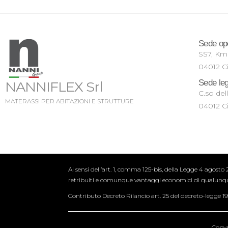
Sede op
SS7, K
04012 Ci
Sede leg
NANNIFLEX Srl
C.so del
MATERASSI PER ABITAZIONI E STRUTTURE
04012 Ci
Ai sensi dell’art. 1, comma 125-bis, della Legge 4 agosto 
retribuiti e comunque vantaggi economici di qualunque g
Contributo Decreto Rilancio art. 25 del decreto-legge 1
Copyr