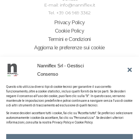
E-mail: info@nanniflex.it
Tel. +39 06 969 3362
Privacy Policy
Cookie Policy
Termini e Condizioni
Aggiorna le preferenze sui cookie
Nanniflex Srl - Gestisci
Consenso
Ai sensi dell’art. 1, comma 125-bis, della Legge 4 agosto 2017, n.
124, in ottemperanza all’obbligo di trasparenza, si segnala che
Questo sito utilizza diversi tipi di cookie tecnici per garantire il suo corretto
sono state ricevute le seguenti sovvenzioni, contributi, incarichi
funzionamento, oltre a cookie statistici, inclusi quelli forniti da terze parti. Se desideri
retribuiti e comunque vantaggi economici di qualunque
negare il consenso all'uso dei cookie, puoi fare clic sulla "X". In questo caso, verranno
mantenute le impostazioni predefinite e potrai continuare a navigare senza l'uso di cookie
genere da pubbliche amministrazioni, oltre a quelle risultanti
o di altri strumenti di tracciamento ad esclusione di quelli tecnici.
dal Registro Nazionale degli Aiuti di Stato, consultabili al
link
.
Se invece desideri accettare tutti i cookie, fai clic su "Accetta tutto". Se preferisci selezionare
Contributo Decreto Rilancio art. 25 del decreto-legge 19
autonomamente i cookie da accettare, fai clic su "Personalizza". Se desideri ulteriori
informazioni, consulta la nostra Privacy Policy e Cookie Policy.
maggio 2020 euro 11.943,00