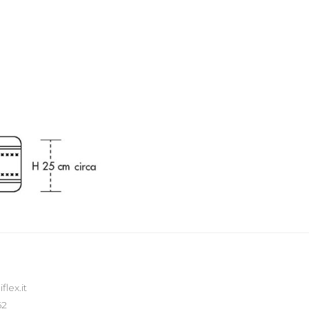
lex.it
62