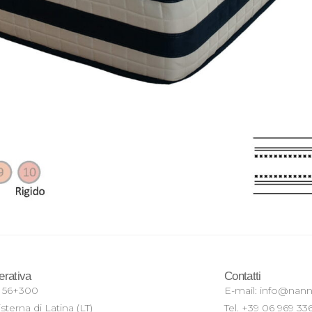
erativa
Contatti
m 56+300
E-mail: info@nannif
sterna di Latina (LT)
Tel. +39 06 969 33