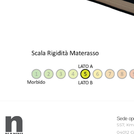
Sede op
SS7, K
04012 Ci