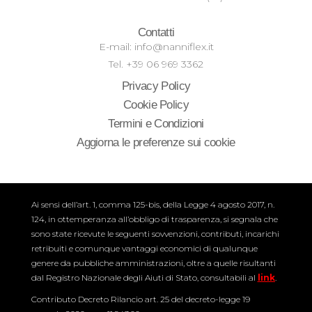
Contatti
E-mail: info@nanniflex.it
Tel. +39 06 969 3362
Privacy Policy
Cookie Policy
Termini e Condizioni
Aggiorna le preferenze sui cookie
Ai sensi dell’art. 1, comma 125-bis, della Legge 4 agosto 2017, n.
124, in ottemperanza all’obbligo di trasparenza, si segnala che
sono state ricevute le seguenti sovvenzioni, contributi, incarichi
retribuiti e comunque vantaggi economici di qualunque
genere da pubbliche amministrazioni, oltre a quelle risultanti
dal Registro Nazionale degli Aiuti di Stato, consultabili al
link
.
Contributo Decreto Rilancio art. 25 del decreto-legge 19