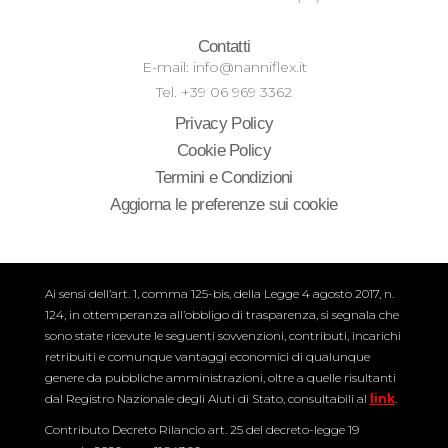
Contatti
E-mail: info@nanniflex.it
Tel. +39 06 969 3362
Privacy Policy
Cookie Policy
Termini e Condizioni
Aggiorna le preferenze sui cookie
Ai sensi dell’art. 1, comma 125-bis, della Legge 4 agosto 2017, n.
124, in ottemperanza all’obbligo di trasparenza, si segnala che
sono state ricevute le seguenti sovvenzioni, contributi, incarichi
retribuiti e comunque vantaggi economici di qualunque
genere da pubbliche amministrazioni, oltre a quelle risultanti
dal Registro Nazionale degli Aiuti di Stato, consultabili al
link
.
Contributo Decreto Rilancio art. 25 del decreto-legge 19